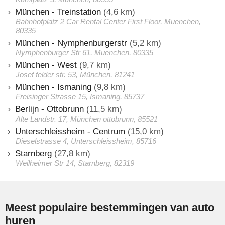
München - Treinstation
(4,6 km)
Bahnhofplatz 2 Car Rental Center First Floor, Muenchen,
80335
München - Nymphenburgerstr
(5,2 km)
Nymphenburger Str 61, Muenchen, 80335
München - West
(9,7 km)
Josef felder str. 53, München, 81241
München - Ismaning
(9,8 km)
Freisinger Strasse 15, Ismaning, 85737
Berlijn - Ottobrunn
(11,5 km)
Alte Landstr. 17, München ottobrunn, 85521
Unterschleissheim - Centrum
(15,0 km)
Dieselstrasse 4, Unterschleissheim, 85716
Starnberg
(27,8 km)
Weilheimer Str 14, Starnberg, 82319
Meest populaire bestemmingen van auto
huren