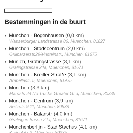
Bestemmingen in de buurt
München - Bogenhausen
(0,0 km)
Wasserburger Landstrasse 86, Muenchen, 81827
München - Stadscentrum
(2,0 km)
Grillparzerstr.29/einsteinstr., München, 81675
Munich, Grafingstrasse
(3,1 km)
Grafingstrasse 24a, Muenchen, 81671
München - Kreiller Straße
(3,1 km)
Arabellastr. 5, Muenchen, 81925
München
(3,3 km)
Marsstr. 24 No Trucks Greater Gr.3, Muenchen, 80335
München - Centrum
(3,9 km)
Seitzstr. 9 11, München, 80538
München - Balanstr
(4,0 km)
Grafingerstrasse 24a, Muenchen, 81671
Münchenberlijn - Stad Stachus
(4,1 km)
Karlsplatz 3, München, 80335