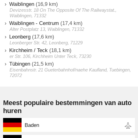
Waiblingen
(16,9 km)
Devizesstr. 18 On The Opposite Of The Railwaystat.,
Waiblingen, 71332
Waiblingen - Centrum
(17,4 km)
Alter Postplatz 13, Waiblingen, 71332
Leonberg
(17,6 km)
Leonberger Str. 42, Leonberg, 71229
Kirchheim / Teck
(18,1 km)
er Str. 106, Kirchheim Unter Teck, 73230
Tübingen
(21,5 km)
Eisenbahnstr. 21 Gueterbahnhof/naehe Kaufland, Tuebingen,
72072
Meest populaire bestemmingen van auto
huren
Baden