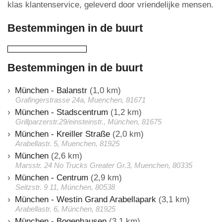
klas klantenservice, geleverd door vriendelijke mensen.
Bestemmingen in de buurt
Bestemmingen in de buurt
München - Balanstr
(1,0 km)
Grafingerstrasse 24a, Muenchen, 81671
München - Stadscentrum
(1,2 km)
Grillparzerstr.29/einsteinstr., München, 81675
München - Kreiller Straße
(2,0 km)
Arabellastr. 5, Muenchen, 81925
München
(2,6 km)
Marsstr. 24 No Trucks Greater Gr.3, Muenchen, 80335
München - Centrum
(2,9 km)
Seitzstr. 9 11, München, 80538
München - Westin Grand Arabellapark
(3,1 km)
Arabellastr. 6, München, 81925
München - Bogenhausen
(3,1 km)